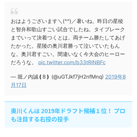
おはようございます＼(^^)／暑いね。昨日の星稜
と智弁和歌山すごい試合でしたね。タイブレーク
までいって決着つくとは。両チーム勝たしてあげ
たかった。星陵の奥川君勝って泣いていたもん
な。奥川君すごい。間違いなく今大会のヒーロー
だろうな。
pic.twitter.com/b33tRlNBFc
— 堀ノ内誠❪8❫ (@uGTJkf7jH2nfMnq)
2019年8
月17日
奥川くんは 2019年ドラフト候補１位！ プロ
も注目する右投の投手