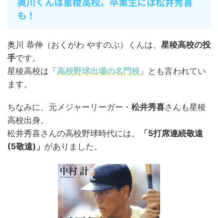
奥川くんは星稜高校。卒業生には松井秀喜
も！
奥川 恭伸（おくがわ やすのぶ）くんは、
星稜高校の投
手
です。
星稜高校は「
高校野球出場の名門校
」とも言われてい
ます。
ちなみに、元メジャーリーガー・
松井秀喜
さんも星稜
高校出身。
松井秀喜さんの高校野球時代には、
「5打席連続敬遠
(5敬遠)」
がありました。