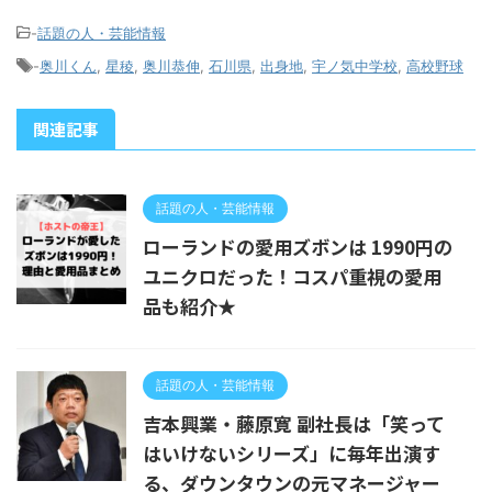
-
話題の人・芸能情報
-
奥川くん
,
星稜
,
奥川恭伸
,
石川県
,
出身地
,
宇ノ気中学校
,
高校野球
関連記事
話題の人・芸能情報
ローランドの愛用ズボンは 1990円の
ユニクロだった！コスパ重視の愛用
品も紹介★
話題の人・芸能情報
吉本興業・藤原寛 副社長は「笑って
はいけないシリーズ」に毎年出演す
る、ダウンタウンの元マネージャー