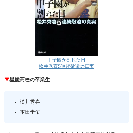
甲子園が割れた日
松井秀喜5連続敬遠の真実
▼
星稜高校の卒業生
松井秀喜
本田圭佑