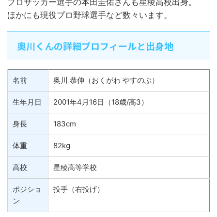
プロサッカー選手の本田圭佑さんも星稜高校出身。
ほかにも現役プロ野球選手など数々います。
奥川くんの詳細プロフィールと出身地
名前
奥川 恭伸（おくがわ やすのぶ）
生年月日
2001年4月16日（18歳/高3）
身長
183cm
体重
82kg
高校
星稜高等学校
ポジショ
投手（右投げ）
ン