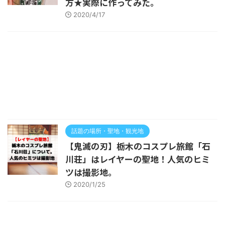
方★実際に作ってみた。
2020/4/17
話題の場所・聖地・観光地
【鬼滅の刃】栃木のコスプレ旅館「石
川荘」はレイヤーの聖地！人気のヒミ
ツは撮影地。
2020/1/25