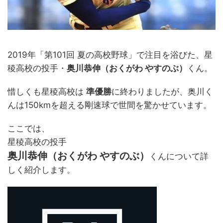
2019年「第101回 夏の高校野球」で注目を浴びた、星
稜高校の投手・
奥川恭伸（おくがわ やすのぶ）
くん。
惜しくも星稜高校は
準優勝
に終わりましたが、奥川く
んは150kmを超える剛速球で世間を驚かせています。
ここでは、
星稜高校の投手
奥川恭伸（おくがわ やすのぶ）
くんについて詳
しく紹介します。